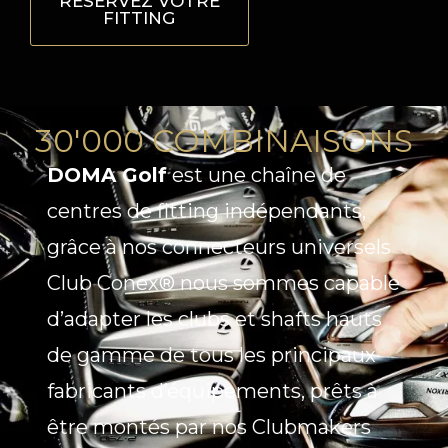
RÉSERVEZ VOTRE
FITTING
30'000 COMBINAISONS
DOMA Golf
est une chaîne de
centres de fitting indépendants,
grâce à nos connecteurs universels
Club Conex® nous sommes capable
d’adapter les clubs et shafts hauts
de gamme de tous les principaux
fabricants d’équipements, prêts à
être montés par nos Clubmakers