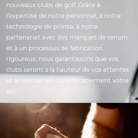
nouveaux clubs de golf. Grâce à
l’expertise de notre personnel, à notre
technologie de pointe, à notre
partenariat avec des marques de renom
et à un processus de fabrication
rigoureux, nous garantissons que vos
clubs seront à la hauteur de vos attentes
et amélioreront considérablement votre
jeu.