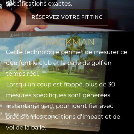
spécifications exactes.
RÉSERVEZ VOTRE FITTING
TRACKMAN
Cette technologie permet de mesurer ce
que font le club et la balle de golf en
temps réel.
Lorsqu’un coup est frappé, plus de 30
mesures spécifiques sont générées
instantanément pour identifier avec
précision les conditions d’impact et de
vol de la balle.