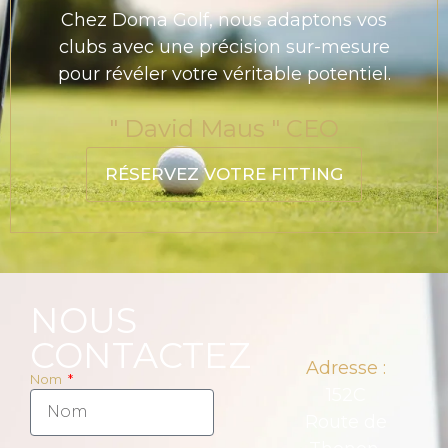
Chez Doma Golf, nous adaptons vos
clubs avec une précision sur-mesure
pour révéler votre véritable potentiel.
" David Maus " CEO
RÉSERVEZ VOTRE FITTING
NOUS
CONTACTEZ
Adresse :
Nom
152C
Route de