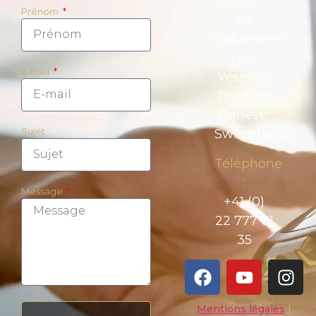
Thonon,
Prénom
La
Pallanterie
1222
E-mail
Vésenaz
2nd floor
Genève,
Sujet
Switzerland
Téléphone
:
Message
+41 (0)
22 777 01
35
Mentions légales
|