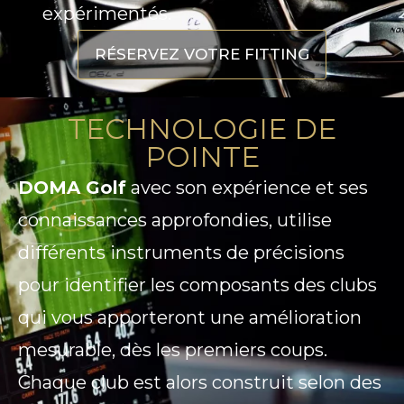
expérimentés.
RÉSERVEZ VOTRE FITTING
TECHNOLOGIE DE
POINTE
DOMA Golf
avec son expérience et ses
connaissances approfondies, utilise
différents instruments de précisions
pour identifier les composants des clubs
qui vous apporteront une amélioration
mesurable, dès les premiers coups.
Chaque club est alors construit selon des