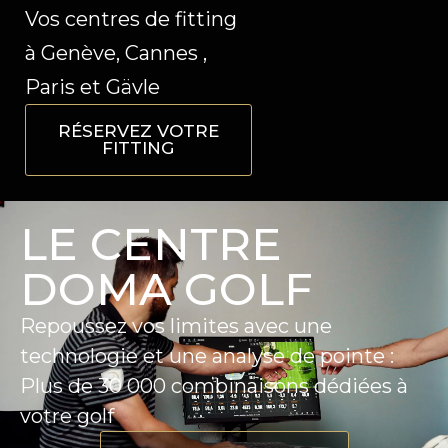
Vos centres de fitting
à Genève, Cannes ,
Paris et Gävle
RÉSERVEZ VOTRE
FITTING
LE CENTRE
DOMA GOLF
Repoussez vos limites avec une
technologie et une analyse de pointe :
Plus de 30 000 combinaisons dédiées à
votre golf