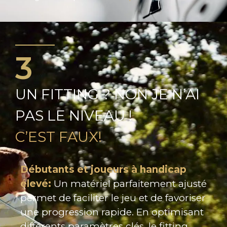
3
UN FITTING ? NON JE N’AI
PAS LE NIVEAU !
C’EST FAUX!
Débutants et joueurs à handicap
élevé:
Un matériel parfaitement ajusté
permet de faciliter le jeu et de favoriser
une progression rapide. En optimisant
différents paramètres clés, le fitting