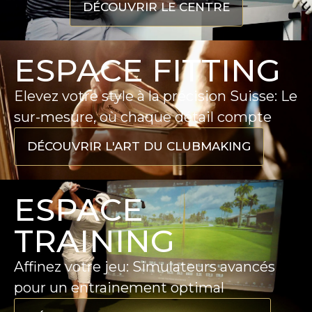
DÉCOUVRIR LE CENTRE
ESPACE FITTING
Elevez votre style à la précision Suisse: Le
sur-mesure, où chaque détail compte
DÉCOUVRIR L'ART DU CLUBMAKING
ESPACE
TRAINING
Affinez votre jeu: Simulateurs avancés
pour un entrainement optimal