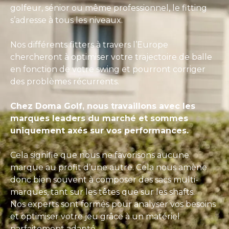
golfeur, sénior ou même professionnel, le fitting
s’adresse à tous les niveaux.
Nos différents fitters à travers l’Europe
chercheront à optimiser votre trajectoire de balle
en fonction de votre swing et pourront corriger
des problèmes récurrents.
Chez Doma Golf, nous travaillons avec les
marques leaders du marché et sommes
uniquement axés sur vos performances.
Cela signifie que nous ne favorisons aucune
marque au profit d’une autre. Cela nous amène
donc bien souvent à composer des sacs multi-
marques, tant sur les têtes que sur les shafts.
Nos experts sont formés pour analyser vos besoins
et optimiser votre jeu grâce à un matériel
parfaitement adapté.