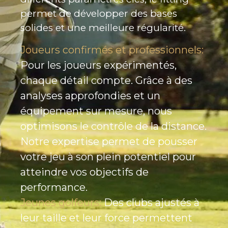
permet de développer des bases
solides et une meilleure régularité.
Joueurs confirmés et professionnels:
Pour les joueurs expérimentés,
chaque détail compte. Grâce à des
analyses approfondies et un
équipement sur mesure, nous
optimisons le contrôle de la distance.
Notre expertise permet de pousser
votre jeu à son plein potentiel pour
atteindre vos objectifs de
performance.
Jeunes golfeurs:
Des clubs ajustés à
leur taille et leur force permettent