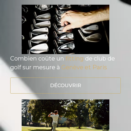
Combien coûte un
fitting
de club de
golf sur mesure à
Genève et Paris
DÉCOUVRIR