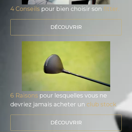
4 Conseils
pour bien choisir son
fitter.
DÉCOUVRIR
6 Raisons
pour lesquelles vous ne
devriez jamais acheter un
club stock
DÉCOUVRIR