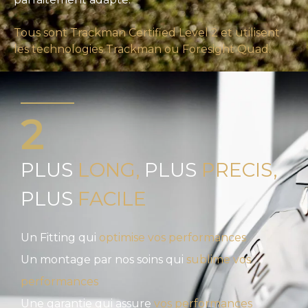
Tous sont Trackman Certified Level 2 et utilisent
les technologies Trackman ou Foresight Quad.
2
PLUS
LONG,
PLUS
PRECIS,
PLUS
FACILE
Un Fitting qui
optimise vos performances
Un montage par nos soins qui
sublime vos
performances
Une garantie qui assure
vos performances