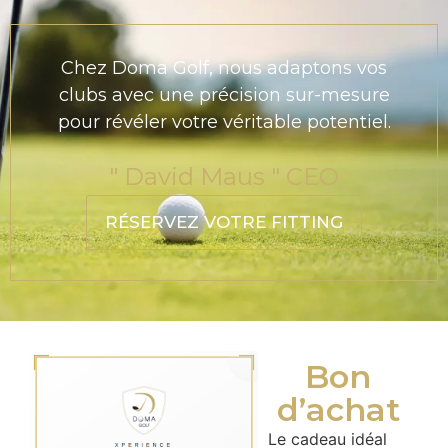
Chez Doma Golf, nous adaptons vos
clubs avec une précision sur-mesure
pour révéler votre véritable potentiel.
" David Maus " CEO
RÉSERVEZ VOTRE FITTING
Bon
d’achat
Le cadeau idéal