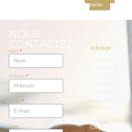
panier
NOUS
CONTACTEZ
Adresse :
Nom
152C
Route de
Thonon,
Prénom
La
Pallanterie
1222
E-mail
Vésenaz
2nd floor
Genève,
Sujet
Switzerland