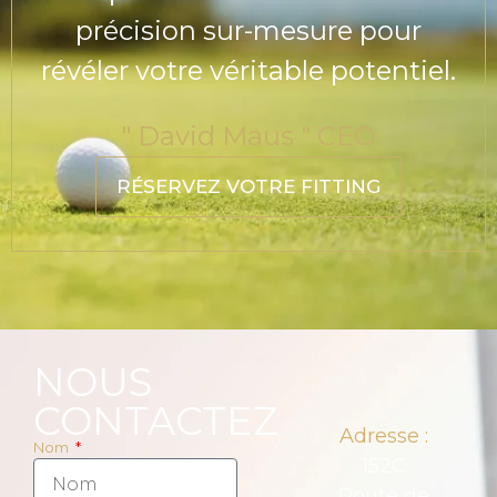
précision sur-mesure pour
révéler votre véritable potentiel.
" David Maus " CEO
RÉSERVEZ VOTRE FITTING
NOUS
CONTACTEZ
Adresse :
Nom
152C
Route de