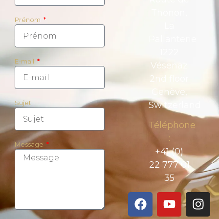
Thonon,
Prénom
La
Pallanterie
1222
E-mail
Vésenaz
2nd floor
Genève,
Sujet
Switzerland
Téléphone
:
Message
+41 (0)
22 777 01
35